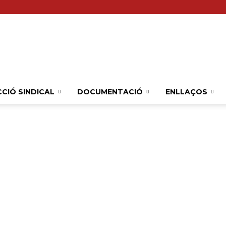
Sindicat
CIÓ SINDICAL
DOCUMENTACIÓ
ENLLAÇOS
Comarcal
CTIVO DE INDUSTRIAS DE FE
UGT