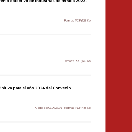
venio colectivo de industrias de ferralla 2023-
Format: PDF (1,23 Kb)
Format: PDF (1,68 Kb)
finitiva para el año 2024 del Convenio
Publicació: 06.04.2024 | Format: PDF (433 Kb)