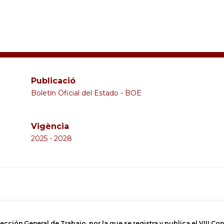
FICA
Publicació
Boletín Oficial del Estado - BOE
del
Vigència
2025 - 2028
Barcelonès
cción General de Trabajo, por la que se registra y publica el VIII Con