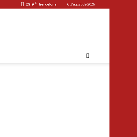
C
29.9
Barcelona
6 d'agost de 2026
RRALLA