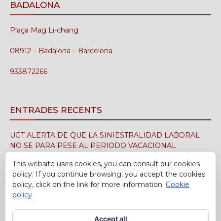
BADALONA
Plaça Mag Li-chang
08912 – Badalona – Barcelona
933872266
ENTRADES RECENTS
UGT ALERTA DE QUE LA SINIESTRALIDAD LABORAL
NO SE PARA PESE AL PERIODO VACACIONAL
3 d'agost de 2026
This website uses cookies, you can consult our cookies
policy. If you continue browsing, you accept the cookies
UGT FICA FIRMA EN EL SIMA EL CONVENIO
policy, click on the link for more information.
Cookie
COLECTIVO DE LA INDUSTRIA DEL CALZADO PARA EL
policy
PERÍODO 2026-2029
30 de juliol de 2026
Accept all