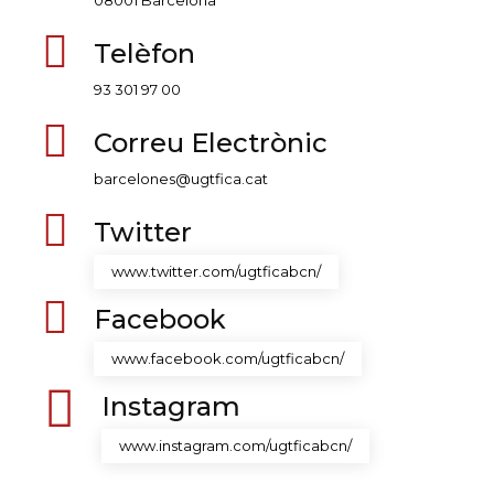
08001 Barcelona
Telèfon
93 301 97 00
Correu Electrònic
barcelones@ugtfica.cat
Twitter
www.twitter.com/ugtficabcn/
Facebook
www.facebook.com/ugtficabcn/
Instagram
www.instagram.com/ugtficabcn/