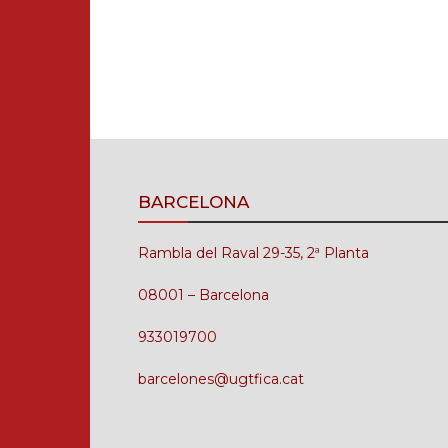
BARCELONA
Rambla del Raval 29-35, 2ª Planta
08001 – Barcelona
933019700
barcelones@ugtfica.cat