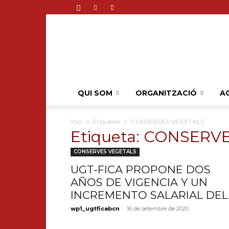
QUI SOM
ORGANITZACIÓ
AC
Inici
Etiquetes
CONSERVES VEGETALS
Etiqueta: CONSERV
CONSERVES VEGETALS
UGT-FICA PROPONE DOS
AÑOS DE VIGENCIA Y UN
INCREMENTO SALARIAL DEL..
-
wp1_ugtficabcn
16 de setembre de 2020