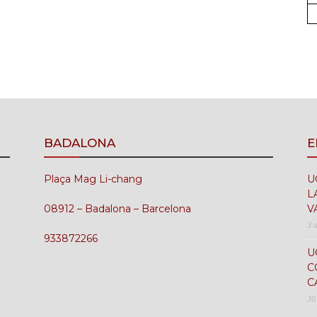
UGT
FICA
BADALONA
E
Plaça Mag Li-chang
U
del
L
08912 – Badalona – Barcelona
V
3 
933872266
U
C
Barcelonès
C
30