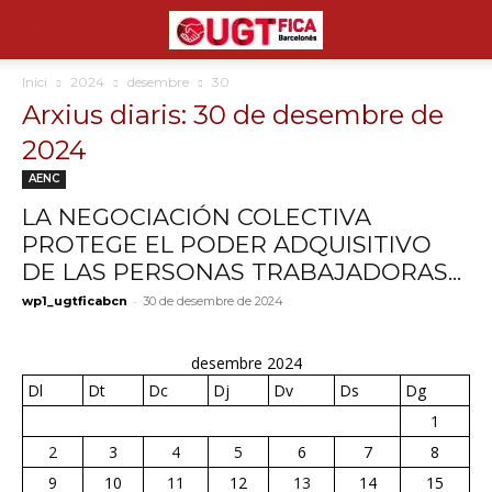
Inici
2024
desembre
30
Arxius diaris: 30 de desembre de
2024
AENC
LA NEGOCIACIÓN COLECTIVA
PROTEGE EL PODER ADQUISITIVO
DE LAS PERSONAS TRABAJADORAS...
-
wp1_ugtficabcn
30 de desembre de 2024
desembre 2024
Dl
Dt
Dc
Dj
Dv
Ds
Dg
1
2
3
4
5
6
7
8
9
10
11
12
13
14
15