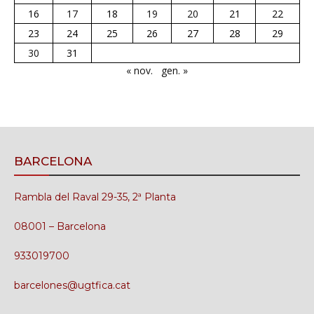
16
17
18
19
20
21
22
23
24
25
26
27
28
29
30
31
« nov.
gen. »
BARCELONA
Rambla del Raval 29-35, 2ª Planta
08001 – Barcelona
933019700
barcelones@ugtfica.cat