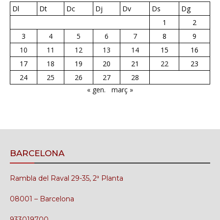
Dl
Dt
Dc
Dj
Dv
Ds
Dg
1
2
3
4
5
6
7
8
9
10
11
12
13
14
15
16
17
18
19
20
21
22
23
24
25
26
27
28
« gen.
març »
BARCELONA
Rambla del Raval 29-35, 2ª Planta
08001 – Barcelona
933019700