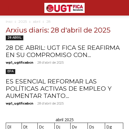
Inici
2025
abril
28
Arxius diaris: 28 d'abril de 2025
28 ABRIL
28 DE ABRIL: UGT FICA SE REAFIRMA
EN SU COMPROMISO CON...
-
wp1_ugtficabcn
28 d'abril de 2025
EPA
ES ESENCIAL REFORMAR LAS
POLÍTICAS ACTIVAS DE EMPLEO Y
AUMENTAR TANTO...
-
wp1_ugtficabcn
28 d'abril de 2025
abril 2025
Dl
Dt
Dc
Dj
Dv
Ds
Dg