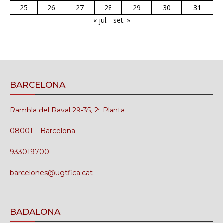
25
26
27
28
29
30
31
« jul.
set. »
BARCELONA
Rambla del Raval 29-35, 2ª Planta
08001 – Barcelona
933019700
barcelones@ugtfica.cat
BADALONA