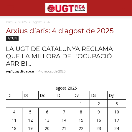
Inici
2025
agost
4
Arxius diaris: 4 d'agost de 2025
ATUR
LA UGT DE CATALUNYA RECLAMA
QUE LA MILLORA DE L’OCUPACIÓ
ARRIBI...
-
wp1_ugtficabcn
4 d'agost de 2025
agost 2025
Dl
Dt
Dc
Dj
Dv
Ds
Dg
1
2
3
4
5
6
7
8
9
10
11
12
13
14
15
16
17
18
19
20
21
22
23
24