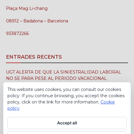
Plaça Mag Li-chang
08912 – Badalona – Barcelona
933872266
ENTRADES RECENTS
UGT ALERTA DE QUE LA SINIESTRALIDAD LABORAL
NO SE PARA PESE AL PERIODO VACACIONAL
3 d'agost de 2026
This website uses cookies, you can consult our cookies
policy. If you continue browsing, you accept the cookies
UGT FICA FIRMA EN EL SIMA EL CONVENIO
policy, click on the link for more information.
Cookie
COLECTIVO DE LA INDUSTRIA DEL CALZADO PARA EL
policy
PERÍODO 2026-2029
30 de juliol de 2026
Accept all