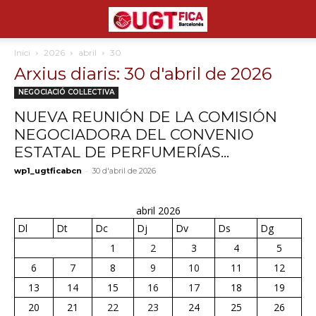
Inici
2026
abril
30
Arxius diaris: 30 d'abril de 2026
NEGOCIACIÓ COL·LECTIVA
NUEVA REUNIÓN DE LA COMISIÓN
NEGOCIADORA DEL CONVENIO
ESTATAL DE PERFUMERÍAS...
-
wp1_ugtficabcn
30 d'abril de 2026
abril 2026
Dl
Dt
Dc
Dj
Dv
Ds
Dg
1
2
3
4
5
6
7
8
9
10
11
12
13
14
15
16
17
18
19
20
21
22
23
24
25
26