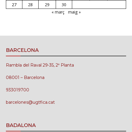
27
28
29
30
« març
maig »
BARCELONA
Rambla del Raval 29-35, 2ª Planta
08001 – Barcelona
933019700
barcelones@ugtfica.cat
BADALONA