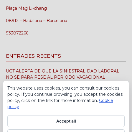
Plaça Mag Li-chang
08912 – Badalona – Barcelona
933872266
ENTRADES RECENTS
UGT ALERTA DE QUE LA SINIESTRALIDAD LABORAL
NO SE PARA PESE AL PERIODO VACACIONAL
3 d'agost de 2026
This website uses cookies, you can consult our cookies
policy. If you continue browsing, you accept the cookies
UGT FICA FIRMA EN EL SIMA EL CONVENIO
policy, click on the link for more information.
Cookie
COLECTIVO DE LA INDUSTRIA DEL CALZADO PARA EL
policy
PERÍODO 2026-2029
30 de juliol de 2026
Accept all