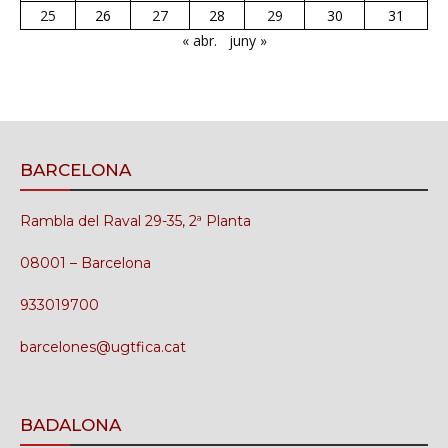
25
26
27
28
29
30
31
« abr.
juny »
BARCELONA
Rambla del Raval 29-35, 2ª Planta
08001 – Barcelona
933019700
barcelones@ugtfica.cat
BADALONA