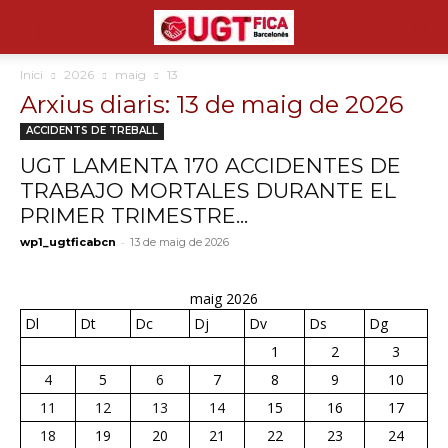
Inici
2026
maig
13
Arxius diaris: 13 de maig de 2026
ACCIDENTS DE TREBALL
UGT LAMENTA 170 ACCIDENTES DE
TRABAJO MORTALES DURANTE EL
PRIMER TRIMESTRE...
-
wp1_ugtficabcn
13 de maig de 2026
maig 2026
Dl
Dt
Dc
Dj
Dv
Ds
Dg
1
2
3
4
5
6
7
8
9
10
11
12
13
14
15
16
17
18
19
20
21
22
23
24