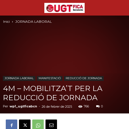
Inici
JORNADA LABORAL
JORNADA LABORAL
MANIFESTACIÓ
REDUCCIÓ DE JORNADA
4M – MOBILITZA’T PER LA
REDUCCIÓ DE JORNADA
Per
wp1_ugtficabcn
-
766
0
26 de febrer de 2025