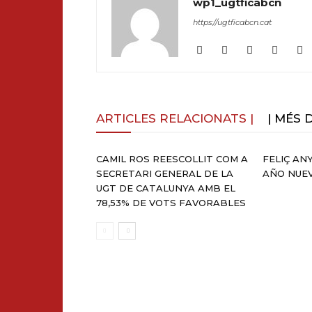
wp1_ugtficabcn
https://ugtficabcn.cat
ARTICLES RELACIONATS |
| MÉS 
CAMIL ROS REESCOLLIT COM A
FELIÇ ANY
SECRETARI GENERAL DE LA
AÑO NUE
UGT DE CATALUNYA AMB EL
78,53% DE VOTS FAVORABLES