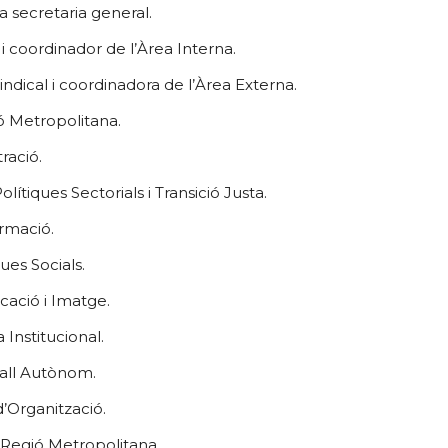
la secretaria general.
 i coordinador de l’Àrea Interna.
Sindical i coordinadora de l’Àrea Externa.
ió Metropolitana.
ració.
Polítiques Sectorials i Transició Justa.
ormació.
ques Socials.
cació i Imatge.
a Institucional.
ball Autònom.
d’Organització.
la Regió Metropolitana.