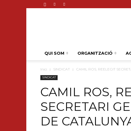
QUI SOM
ORGANITZACIÓ
AC
Inici
SINDICAT
CAMIL ROS, REELEGIT SECRET
SINDICAT
CAMIL ROS, R
SECRETARI GE
DE CATALUNYA