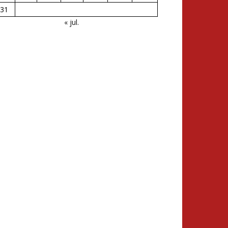
31
« jul.