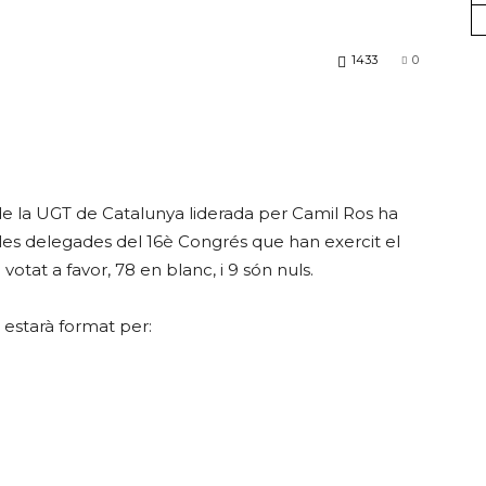
1433
0
FICA
de la UGT de Catalunya liderada per Camil Ros ha
i les delegades del 16è Congrés que han exercit el
del
votat a favor, 78 en blanc, i 9 són nuls.
 estarà format per:
Barcelonès