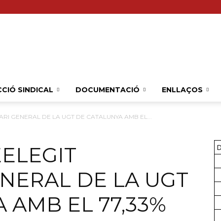
Sindicat
CIÓ SINDICAL
DOCUMENTACIÓ
ENLLAÇOS
ARI GENERAL DE LA UGT DE CATALUNYA AMB EL...
Comarcal
EELEGIT
D
NERAL DE LA UGT
 AMB EL 77,33%
UGT