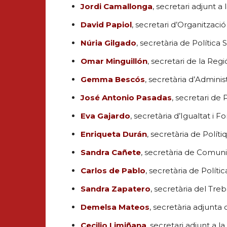
Jordi Camallonga
, secretari adjunt a 
David Papiol
, secretari d’Organització
Núria Gilgado
, secretària de Política 
Omar Minguillón
, secretari de la Reg
Gemma Bescós
, secretària d’Administ
José Antonio Pasadas
, secretari de 
Eva Gajardo
, secretària d’Igualtat i F
Enriqueta Durán
, secretària de Políti
Sandra Cañete
, secretària de Comuni
Carlos de Pablo
, secretària de Polític
Sandra Zapatero
, secretària del Tre
Demelsa Mateos
, secretària adjunta 
Cecilio Limiñana
, secretari adjunt a 