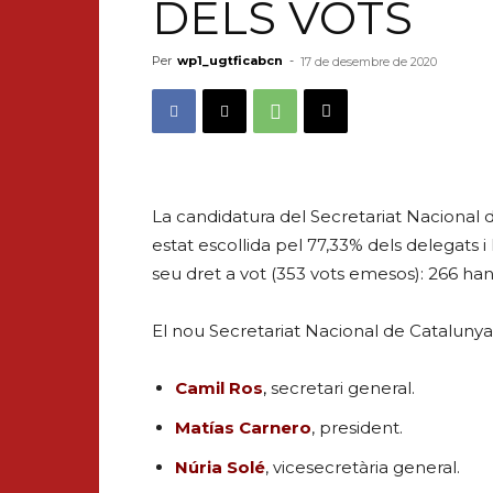
DELS VOTS
Per
wp1_ugtficabcn
-
17 de desembre de 2020
La candidatura del Secretariat Nacional 
estat escollida pel 77,33% dels delegats 
seu dret a vot (353 vots emesos): 266 han 
El nou Secretariat Nacional de Catalunya
Camil Ros
,
secretari general.
Matías Carnero
, president.
Núria Solé
, vicesecretària general.