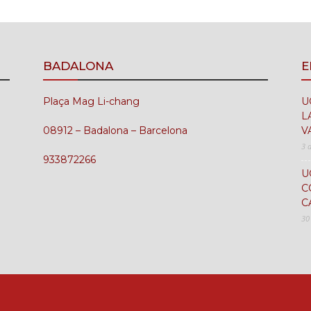
BADALONA
E
Plaça Mag Li-chang
U
L
08912 – Badalona – Barcelona
V
3 
933872266
U
C
C
30