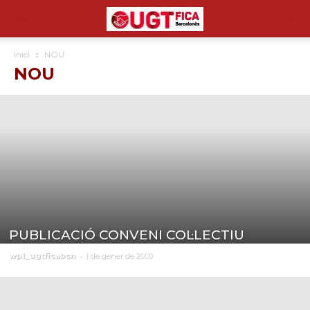
Inici
NOU
NOU
PUBLICACIÓ CONVENI COL·LECTIU
-
wp1_ugtficabcn
1 de gener de 2000