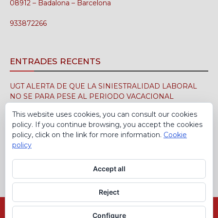
08912 – Badalona – Barcelona
933872266
ENTRADES RECENTS
UGT ALERTA DE QUE LA SINIESTRALIDAD LABORAL
NO SE PARA PESE AL PERIODO VACACIONAL
3 d'agost de 2026
This website uses cookies, you can consult our cookies
policy. If you continue browsing, you accept the cookies
UGT FICA FIRMA EN EL SIMA EL CONVENIO
policy, click on the link for more information.
Cookie
COLECTIVO DE LA INDUSTRIA DEL CALZADO PARA EL
policy
PERÍODO 2026-2029
30 de juliol de 2026
Accept all
Reject
Avís Legal
Política de cookies
Configure