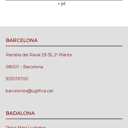
« jul.
BARCELONA
Rambla del Raval 29-35, 2ª Planta
08001 – Barcelona
933019700
barcelones@ugtfica.cat
BADALONA
Plaça Mag Li-chang