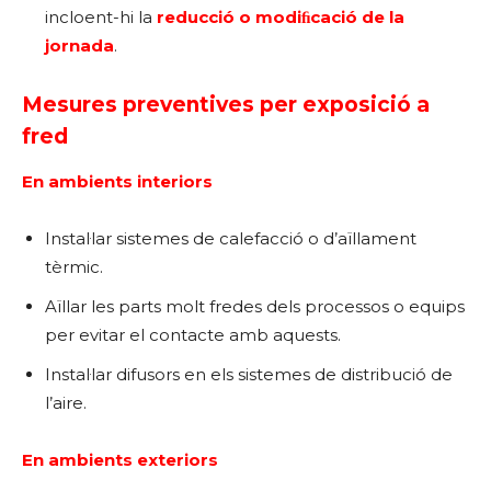
incloent-hi la
reducció o modiﬁcació de la
jornada
.
Mesures preventives per exposició a
fred
En ambients interiors
Instal·lar sistemes de calefacció o d’aïllament
tèrmic.
Aïllar les parts molt fredes dels processos o equips
per evitar el contacte amb aquests.
Instal·lar difusors en els sistemes de distribució de
l’aire.
En ambients exteriors