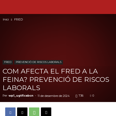
Inici
FRED
FRED
PREVENCIÓ DE RISCOS LABORALS
COM AFECTA EL FRED A LA
FEINA? PREVENCIÓ DE RISCOS
LABORALS
Per
wp1_ugtficabcn
-
736
0
11 de desembre de 2024