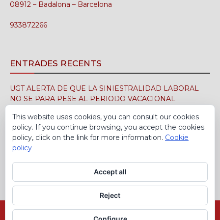
08912 – Badalona – Barcelona
933872266
ENTRADES RECENTS
UGT ALERTA DE QUE LA SINIESTRALIDAD LABORAL
NO SE PARA PESE AL PERIODO VACACIONAL
3 d'agost de 2026
This website uses cookies, you can consult our cookies
policy. If you continue browsing, you accept the cookies
UGT FICA FIRMA EN EL SIMA EL CONVENIO
policy, click on the link for more information.
Cookie
COLECTIVO DE LA INDUSTRIA DEL CALZADO PARA EL
policy
PERÍODO 2026-2029
30 de juliol de 2026
Accept all
Reject
Avís Legal
Política de cookies
Configure