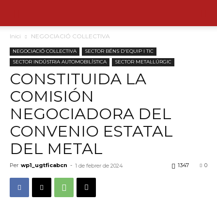
Inici
NEGOCIACIÓ COL·LECTIVA
NEGOCIACIÓ COL·LECTIVA
SECTOR BÉNS D'EQUIP I TIC
SECTOR INDÚSTRIA AUTOMOBILÍSTICA
SECTOR METAL·LÚRGIC
CONSTITUIDA LA
COMISIÓN
NEGOCIADORA DEL
CONVENIO ESTATAL
DEL METAL
Per
wp1_ugtficabcn
-
1347
0
1 de febrer de 2024