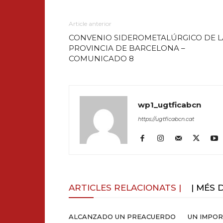
Article anterior
CONVENIO SIDEROMETALÚRGICO DE L
PROVINCIA DE BARCELONA –
COMUNICADO 8
wp1_ugtficabcn
https://ugtficabcn.cat
ARTICLES RELACIONATS |
| MÉS 
ALCANZADO UN PREACUERDO
UN IMPO