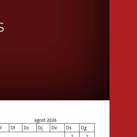
S
agost 2026
l
Dt
Dc
Dj
Dv
Ds
Dg
1
2