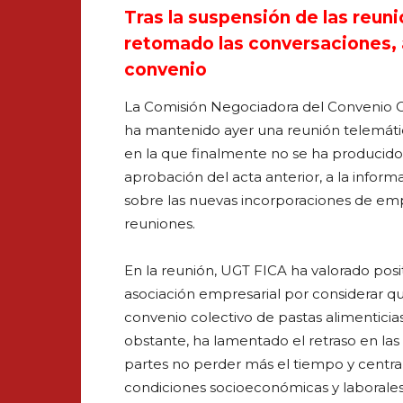
Tras la suspensión de las reuni
retomado las conversaciones, 
convenio
La Comisión Negociadora del Convenio Col
ha mantenido ayer una reunión telemáti
en la que finalmente no se ha producido 
aprobación del acta anterior, a la infor
sobre las nuevas incorporaciones de empre
reuniones.
En la reunión, UGT FICA ha valorado pos
asociación empresarial por considerar q
convenio colectivo de pastas alimenticias
obstante, ha lamentado el retraso en las
partes no perder más el tiempo y centrar
condiciones socioeconómicas y laborales 