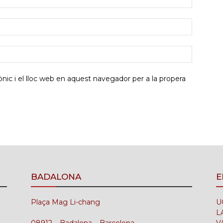
ic i el lloc web en aquest navegador per a la propera
BADALONA
E
Plaça Mag Li-chang
U
L
08912 – Badalona – Barcelona
V