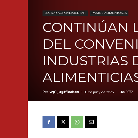
SECTOR AGROALIMENTARI
PASTES ALIMENTOSES
CONTINÚAN 
DEL CONVENI
INDUSTRIAS 
ALIMENTICIA
Per
wp1_ugtficabcn
-
1072
18 de juny de 2025