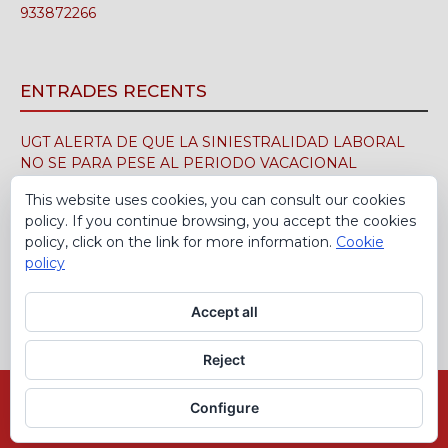
933872266
ENTRADES RECENTS
UGT ALERTA DE QUE LA SINIESTRALIDAD LABORAL
NO SE PARA PESE AL PERIODO VACACIONAL
3 d'agost de 2026
This website uses cookies, you can consult our cookies
policy. If you continue browsing, you accept the cookies
UGT FICA FIRMA EN EL SIMA EL CONVENIO
policy, click on the link for more information.
Cookie
COLECTIVO DE LA INDUSTRIA DEL CALZADO PARA EL
policy
PERÍODO 2026-2029
30 de juliol de 2026
Accept all
Reject
Avís Legal
Política de cookies
Configure
© Sindicat Comarcal UGT FICA del Barcelonès