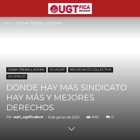
Inici
DONA TREBALLADORA
DONA TREBALLADORA
IGUALTAT
NEGOCIACIÓ COL·LECTIVA
OCUPACIÓ
DONDE HAY MÁS SINDICATO
HAY MÁS Y MEJORES
DERECHOS
Per
wp1_ugtficabcn
-
846
0
8 de gener de 2025