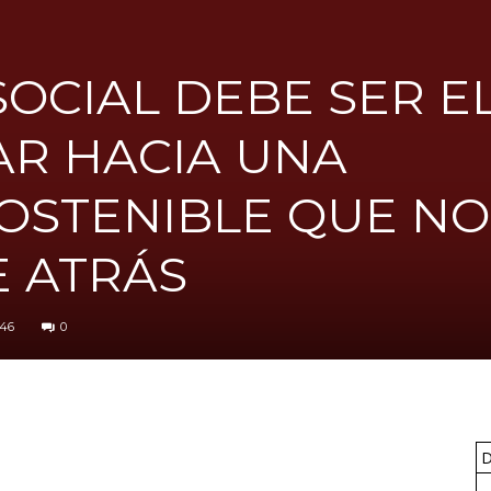
UGT
SOCIAL DEBE SER EL
AR HACIA UNA
FICA
OSTENIBLE QUE NO
E ATRÁS
del
246
0
Barcelonès
D