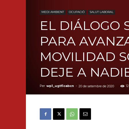
MEDI AMBIENT
OCUPACIÓ
SALUT LABORAL
EL DIÁLOGO 
PARA AVANZ
MOVILIDAD S
DEJE A NADI
Per
wp1_ugtficabcn
-
1
20 de setembre de 2020