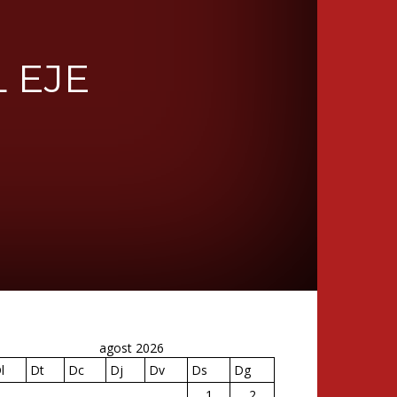
 EJE
agost 2026
l
Dt
Dc
Dj
Dv
Ds
Dg
1
2