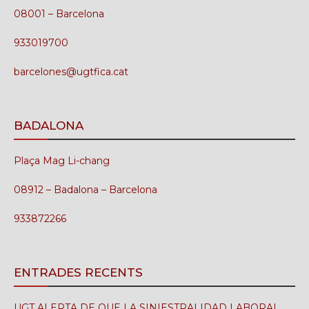
08001 – Barcelona
933019700
barcelones@ugtfica.cat
BADALONA
Plaça Mag Li-chang
08912 – Badalona – Barcelona
933872266
ENTRADES RECENTS
UGT ALERTA DE QUE LA SINIESTRALIDAD LABORAL