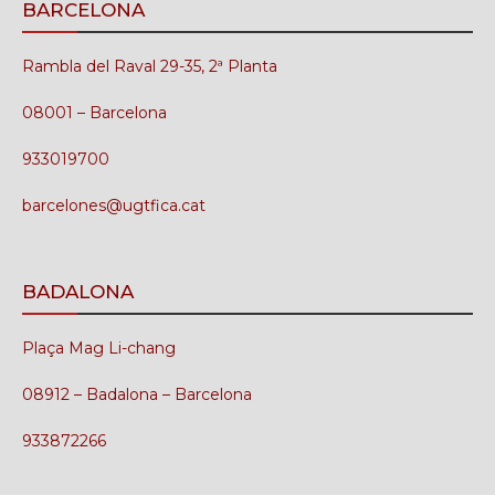
BARCELONA
Rambla del Raval 29-35, 2ª Planta
08001 – Barcelona
933019700
barcelones@ugtfica.cat
BADALONA
Plaça Mag Li-chang
08912 – Badalona – Barcelona
933872266