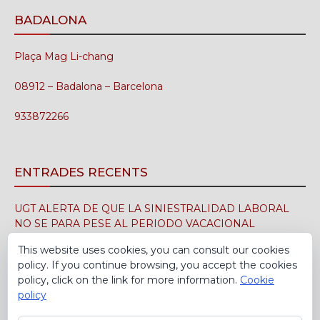
BADALONA
Plaça Mag Li-chang
08912 – Badalona – Barcelona
933872266
ENTRADES RECENTS
UGT ALERTA DE QUE LA SINIESTRALIDAD LABORAL
NO SE PARA PESE AL PERIODO VACACIONAL
3 d'agost de 2026
This website uses cookies, you can consult our cookies
policy. If you continue browsing, you accept the cookies
UGT FICA FIRMA EN EL SIMA EL CONVENIO
policy, click on the link for more information.
Cookie
COLECTIVO DE LA INDUSTRIA DEL CALZADO PARA EL
policy
PERÍODO 2026-2029
30 de juliol de 2026