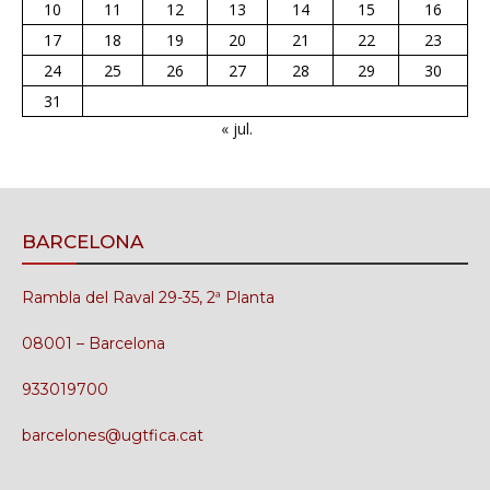
10
11
12
13
14
15
16
17
18
19
20
21
22
23
24
25
26
27
28
29
30
31
« jul.
BARCELONA
Rambla del Raval 29-35, 2ª Planta
08001 – Barcelona
933019700
barcelones@ugtfica.cat