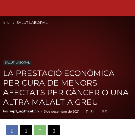
Inici
SALUT LABORAL
SALUT LABORAL
LA PRESTACIÓ ECONÒMICA
PER CURA DE MENORS
AFECTATS PER CÀNCER O UNA
ALTRA MALALTIA GREU
Per
wp1_ugtficabcn
-
851
0
3 de desembre de 2021