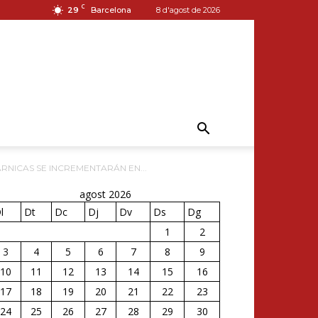
C
29
Barcelona
8 d'agost de 2026
RNICAS SE INCREMENTARÁN EN...
agost 2026
l
Dt
Dc
Dj
Dv
Ds
Dg
1
2
3
4
5
6
7
8
9
10
11
12
13
14
15
16
17
18
19
20
21
22
23
24
25
26
27
28
29
30