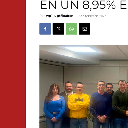
EN UN 8,95% 
Per
wp1_ugtficabcn
-
7 de febrer de 2023