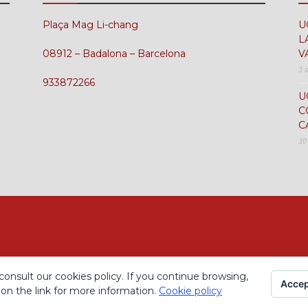
Plaça Mag Li-chang
U
L
08912 – Badalona – Barcelona
V
3 
933872266
U
C
C
30
consult our cookies policy. If you continue browsing,
Accep
 on the link for more information.
Cookie policy