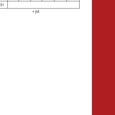
31
« jul.