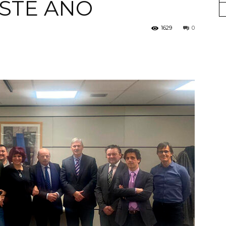
ESTE AÑO
UGT
1629
0
FICA
del
Barcelonès