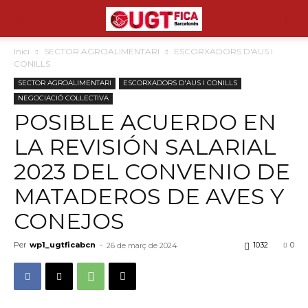
Inici
SECTOR AGROALIMENTARI
ESCORXADORS D'AUS I
CONILLS
SECTOR AGROALIMENTARI
ESCORXADORS D'AUS I CONILLS
NEGOCIACIÓ COL·LECTIVA
POSIBLE ACUERDO EN
LA REVISIÓN SALARIAL
2023 DEL CONVENIO DE
MATADEROS DE AVES Y
CONEJOS
Per
wp1_ugtficabcn
-
1032
0
26 de març de 2024