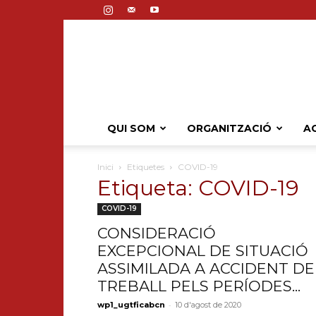
QUI SOM
ORGANITZACIÓ
AC
Inici
Etiquetes
COVID-19
Etiqueta: COVID-19
COVID-19
CONSIDERACIÓ
EXCEPCIONAL DE SITUACIÓ
ASSIMILADA A ACCIDENT DE
TREBALL PELS PERÍODES...
-
wp1_ugtficabcn
10 d'agost de 2020