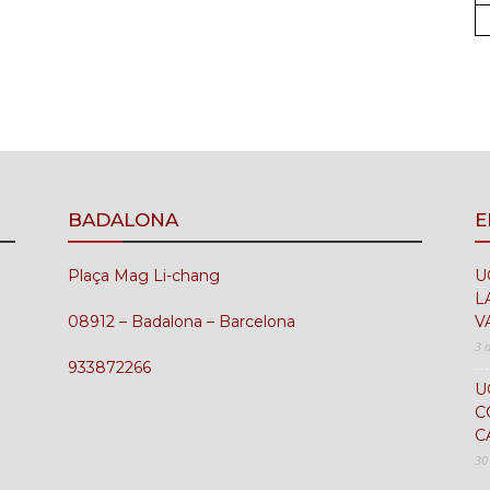
UGT
FICA
BADALONA
E
Plaça Mag Li-chang
U
del
L
08912 – Badalona – Barcelona
V
3 
933872266
U
C
Barcelonès
C
30