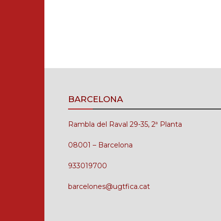
BARCELONA
Rambla del Raval 29-35, 2ª Planta
08001 – Barcelona
933019700
barcelones@ugtfica.cat