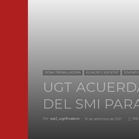
DONA TREBALLADORA
IGUALTAT | SOCIETAT
JOVENTU
UGT ACUERDA
DEL SMI PARA
Per
wp1_ugtficabcn
-
906
16 de setembre de 2021