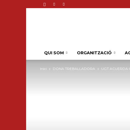
QUI SOM
ORGANITZACIÓ
AC
Inici
DONA TREBALLADORA
UGT ACUERDA C