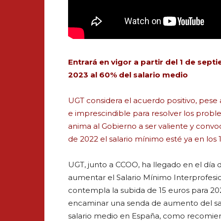
Entrará en vigor a partir del 1 de sep
2023 al 60% del salario medio
UGT considera el acuerdo positivo, pese
e imprescindible para resolver los proble
anima al Gobierno a ser valiente y convo
de 2022 el salario mínimo esté ya en los 
UGT, junto a CCOO, ha llegado en el día
aumentar el Salario Mínimo Interprofesi
contempla la subida de 15 euros para 2
encaminar una senda de aumento del sal
salario medio en España, como recomien