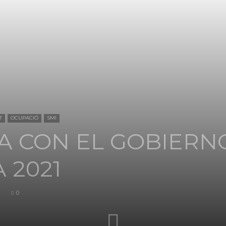
FICA
del
T
OCUPACIÓ
SMI
 CON EL GOBIERNO
 2021
Barcelonès
0