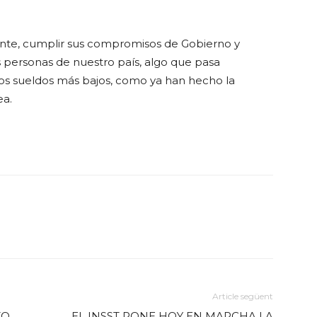
iente, cumplir sus compromisos de Gobierno y
s personas de nuestro país, algo que pasa
os sueldos más bajos, como ya han hecho la
ea.
Article següent
TO
EL INSST PONE HOY EN MARCHA LA