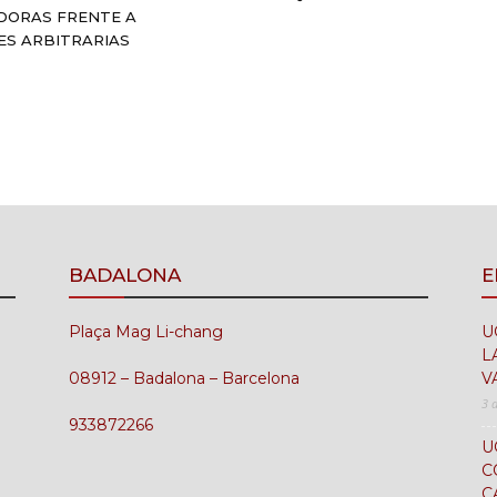
DORAS FRENTE A
ES ARBITRARIAS
BADALONA
E
Plaça Mag Li-chang
U
L
08912 – Badalona – Barcelona
V
3 
933872266
U
C
C