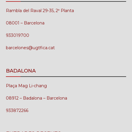
Rambla del Raval 29-35, 2ª Planta
08001 – Barcelona
933019700
barcelones@ugtfica.cat
BADALONA
Plaça Mag Li-chang
08912 – Badalona – Barcelona
933872266