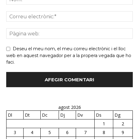
Deseu el meu nom, el meu correu electrònic i el lloc
web en aquest navegador per a la propera vegada que ho
faci.
agost 2026
Dl
Dt
Dc
Dj
Dv
Ds
Dg
1
2
3
4
5
6
7
8
9