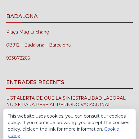
BADALONA
Plaça Mag Li-chang
08912 – Badalona – Barcelona
933872266
ENTRADES RECENTS
UGT ALERTA DE QUE LA SINIESTRALIDAD LABORAL
NO SE PARA PESE AL PERIODO VACACIONAL
3 d'agost de 2026
This website uses cookies, you can consult our cookies
policy. If you continue browsing, you accept the cookies
UGT FICA FIRMA EN EL SIMA EL CONVENIO
policy, click on the link for more information.
Cookie
COLECTIVO DE LA INDUSTRIA DEL CALZADO PARA EL
policy
PERÍODO 2026-2029