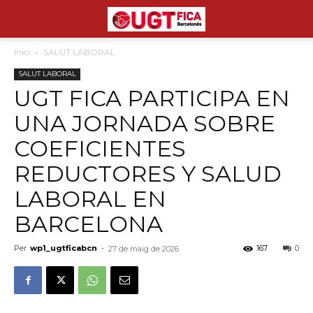
Inici
SALUT LABORAL
SALUT LABORAL
UGT FICA PARTICIPA EN
UNA JORNADA SOBRE
COEFICIENTES
REDUCTORES Y SALUD
LABORAL EN
BARCELONA
Per
wp1_ugtficabcn
-
167
0
27 de maig de 2026