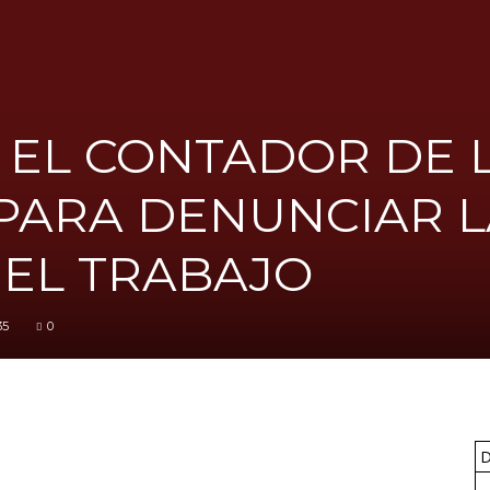
FICA
 EL CONTADOR DE 
PARA DENUNCIAR L
del
 EL TRABAJO
35
0
Barcelonès
D