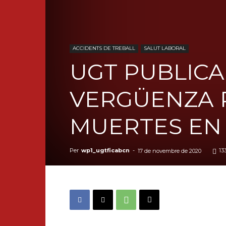
ACCIDENTS DE TREBALL
SALUT LABORAL
UGT PUBLICA
VERGÜENZA 
MUERTES EN
Per
wp1_ugtficabcn
-
13
17 de novembre de 2020