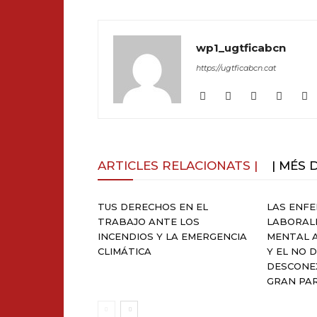
wp1_ugtficabcn
https://ugtficabcn.cat
ARTICLES RELACIONATS |
| MÉS 
TUS DERECHOS EN EL
LAS ENF
TRABAJO ANTE LOS
LABORAL
INCENDIOS Y LA EMERGENCIA
MENTAL 
CLIMÁTICA
Y EL NO 
DESCONEX
GRAN PA