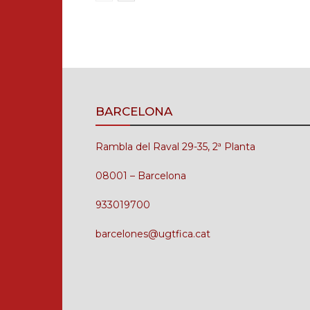
BARCELONA
Rambla del Raval 29-35, 2ª Planta
08001 – Barcelona
933019700
barcelones@ugtfica.cat