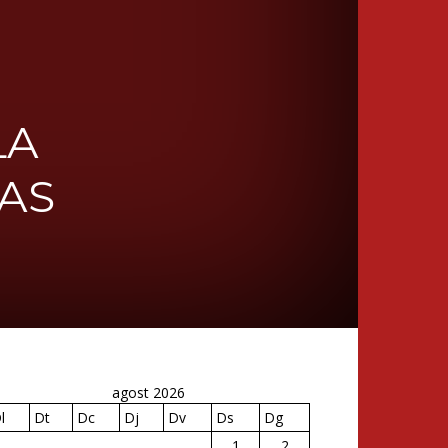
LA
AS
agost 2026
l
Dt
Dc
Dj
Dv
Ds
Dg
1
2