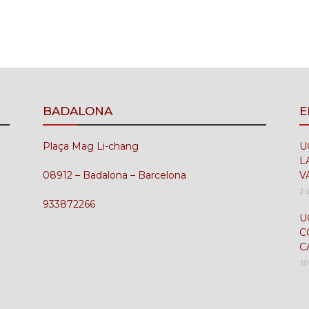
BADALONA
E
Plaça Mag Li-chang
U
L
08912 – Badalona – Barcelona
V
3 
933872266
U
C
C
30