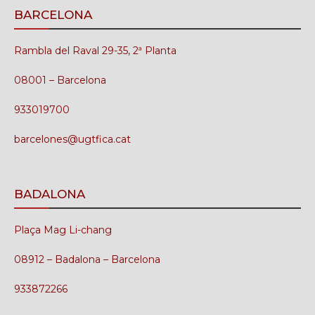
BARCELONA
Rambla del Raval 29-35, 2ª Planta
08001 – Barcelona
933019700
barcelones@ugtfica.cat
BADALONA
Plaça Mag Li-chang
08912 – Badalona – Barcelona
933872266