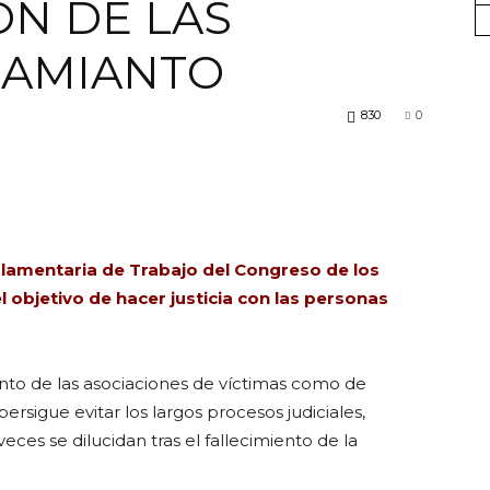
N DE LAS
 AMIANTO
FICA
830
0
del
rlamentaria de Trabajo del Congreso de los
 objetivo de hacer justicia con las personas
tanto de las asociaciones de víctimas como de
Barcelonès
ersigue evitar los largos procesos judiciales,
es se dilucidan tras el fallecimiento de la