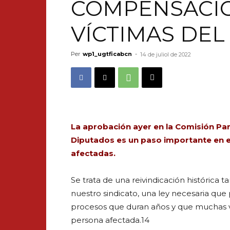
COMPENSACIÓ
VÍCTIMAS DEL
Per
wp1_ugtficabcn
-
14 de juliol de 2022
La aprobación ayer en la Comisión Pa
Diputados es un paso importante en el
afectadas.
Se trata de una reivindicación histórica 
nuestro sindicato, una ley necesaria que p
procesos que duran años y que muchas vec
persona afectada.14