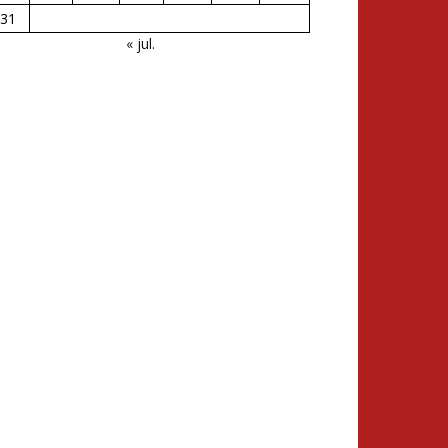
31
« jul.