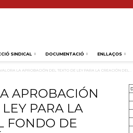
Sindicat
CIÓ SINDICAL
DOCUMENTACIÓ
ENLLAÇOS
VALORA LA APROBACIÓN DEL TEXTO DE LEY PARA LA CREACIÓN DEL...
Comarcal
LA APROBACIÓN
D
 LEY PARA LA
L FONDO DE
UGT