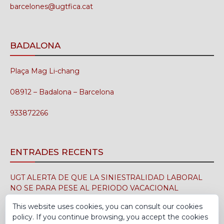
barcelones@ugtfica.cat
BADALONA
Plaça Mag Li-chang
08912 – Badalona – Barcelona
933872266
ENTRADES RECENTS
UGT ALERTA DE QUE LA SINIESTRALIDAD LABORAL
NO SE PARA PESE AL PERIODO VACACIONAL
3 d'agost de 2026
This website uses cookies, you can consult our cookies
policy. If you continue browsing, you accept the cookies
UGT FICA FIRMA EN EL SIMA EL CONVENIO