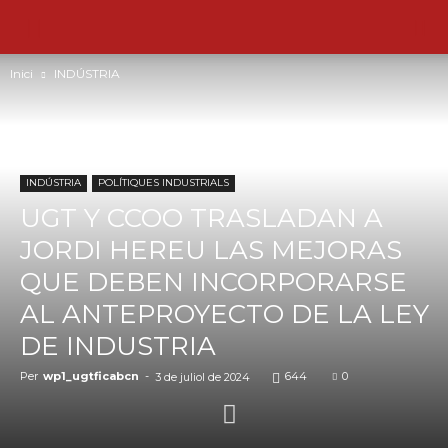
Inici
INDÚSTRIA
INDÚSTRIA
POLÍTIQUES INDUSTRIALS
UGT Y CCOO TRASLADAN A
JORDI HEREU LAS MEJORAS
QUE DEBEN INCORPORARSE
AL ANTEPROYECTO DE LA LEY
DE INDUSTRIA
Per
wp1_ugtficabcn
-
644
0
3 de juliol de 2024