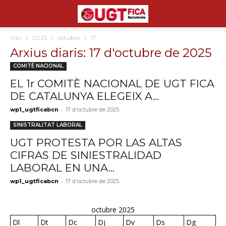
Inici
2025
octubre
17
Arxius diaris: 17 d'octubre de 2025
COMITÈ NACIONAL
EL 1r COMITÈ NACIONAL DE UGT FICA
DE CATALUNYA ELEGEIX A...
-
wp1_ugtficabcn
17 d'octubre de 2025
SINISTRALITAT LABORAL
UGT PROTESTA POR LAS ALTAS
CIFRAS DE SINIESTRALIDAD
LABORAL EN UNA...
-
wp1_ugtficabcn
17 d'octubre de 2025
octubre 2025
Dl
Dt
Dc
Dj
Dv
Ds
Dg