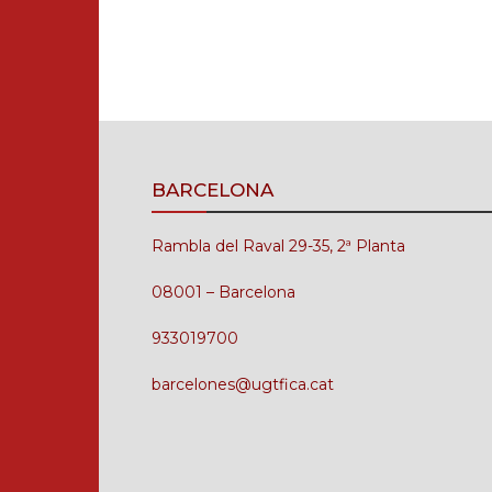
BARCELONA
Rambla del Raval 29-35, 2ª Planta
08001 – Barcelona
933019700
barcelones@ugtfica.cat