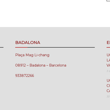
UGT
FICA
BADALONA
E
Plaça Mag Li-chang
U
L
08912 – Badalona – Barcelona
V
del
3 
933872266
U
C
C
30
Barcelonès