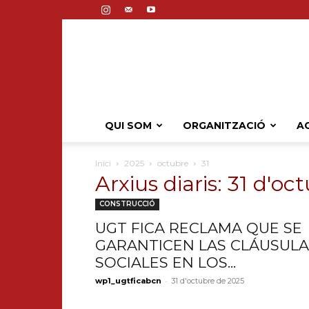
QUI SOM
ORGANITZACIÓ
AC
Inici
2025
octubre
31
Arxius diaris: 31 d'o
CONSTRUCCIÓ
UGT FICA RECLAMA QUE SE
GARANTICEN LAS CLÁUSULA
SOCIALES EN LOS...
-
wp1_ugtficabcn
31 d'octubre de 2025