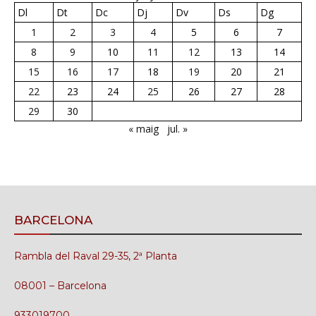
Dl
Dt
Dc
Dj
Dv
Ds
Dg
1
2
3
4
5
6
7
8
9
10
11
12
13
14
15
16
17
18
19
20
21
22
23
24
25
26
27
28
29
30
« maig
jul. »
BARCELONA
Rambla del Raval 29-35, 2ª Planta
08001 – Barcelona
933019700