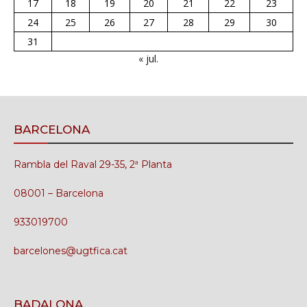
17
18
19
20
21
22
23
24
25
26
27
28
29
30
31
« jul.
BARCELONA
Rambla del Raval 29-35, 2ª Planta
08001 – Barcelona
933019700
barcelones@ugtfica.cat
BADALONA