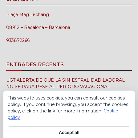
Plaça Mag Li-chang
08912 – Badalona – Barcelona
933872266
ENTRADES RECENTS
UGT ALERTA DE QUE LA SINIESTRALIDAD LABORAL
NO SE PARA PESE AL PERIODO VACACIONAL
3 d'agost de 2026
This website uses cookies, you can consult our cookies
policy. If you continue browsing, you accept the cookies
UGT FICA FIRMA EN EL SIMA EL CONVENIO
policy, click on the link for more information.
Cookie
COLECTIVO DE LA INDUSTRIA DEL CALZADO PARA EL
policy
PERÍODO 2026-2029
30 de juliol de 2026
Accept all