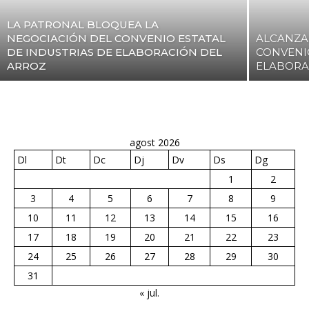
LA PATRONAL BLOQUEA LA
NEGOCIACIÓN DEL CONVENIO ESTATAL
ALCANZA
DE INDUSTRIAS DE ELABORACIÓN DEL
CONVENI
ARROZ
ELABORA
agost 2026
Dl
Dt
Dc
Dj
Dv
Ds
Dg
1
2
3
4
5
6
7
8
9
10
11
12
13
14
15
16
17
18
19
20
21
22
23
24
25
26
27
28
29
30
31
« jul.