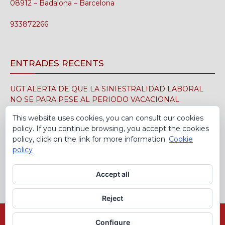
08912 – Badalona – Barcelona
933872266
ENTRADES RECENTS
UGT ALERTA DE QUE LA SINIESTRALIDAD LABORAL
NO SE PARA PESE AL PERIODO VACACIONAL
3 d'agost de 2026
This website uses cookies, you can consult our cookies
policy. If you continue browsing, you accept the cookies
UGT FICA FIRMA EN EL SIMA EL CONVENIO
policy, click on the link for more information.
Cookie
COLECTIVO DE LA INDUSTRIA DEL CALZADO PARA EL
policy
PERÍODO 2026-2029
30 de juliol de 2026
Accept all
Reject
Avís Legal
Política de cookies
Configure