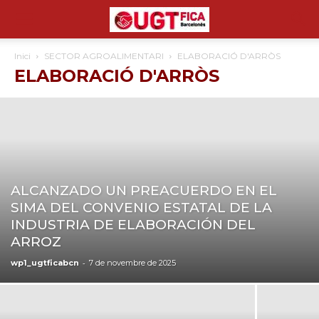
Inici
SECTOR AGROALIMENTARI
ELABORACIÓ D'ARRÒS
ELABORACIÓ D'ARRÒS
ALCANZADO UN PREACUERDO EN EL
SIMA DEL CONVENIO ESTATAL DE LA
INDUSTRIA DE ELABORACIÓN DEL
ARROZ
-
wp1_ugtficabcn
7 de novembre de 2025