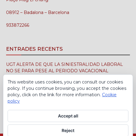
08912 – Badalona – Barcelona
933872266
ENTRADES RECENTS
UGT ALERTA DE QUE LA SINIESTRALIDAD LABORAL
NO SE PARA PESE AL PERIODO VACACIONAL
3 d'agost de 2026
This website uses cookies, you can consult our cookies
policy. If you continue browsing, you accept the cookies
UGT FICA FIRMA EN EL SIMA EL CONVENIO
policy, click on the link for more information.
Cookie
COLECTIVO DE LA INDUSTRIA DEL CALZADO PARA EL
policy
PERÍODO 2026-2029
30 de juliol de 2026
Accept all
Reject