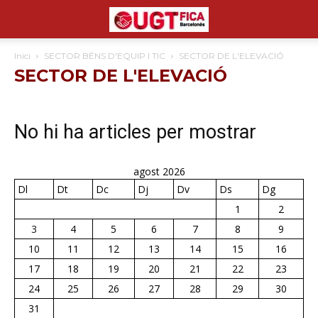
Inici
SECTOR BÉNS D'EQUIP I TIC
SECTOR DE L'ELEVACIÓ
SECTOR DE L'ELEVACIÓ
No hi ha articles per mostrar
agost 2026
Dl
Dt
Dc
Dj
Dv
Ds
Dg
1
2
3
4
5
6
7
8
9
10
11
12
13
14
15
16
17
18
19
20
21
22
23
24
25
26
27
28
29
30
31