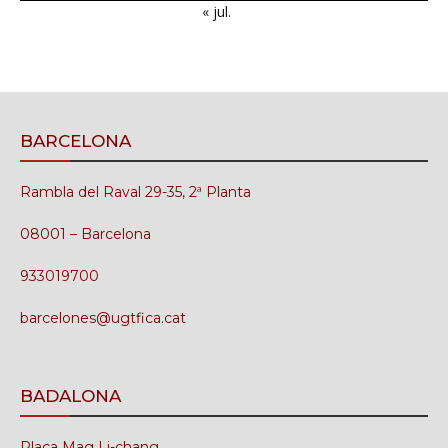
« jul.
BARCELONA
Rambla del Raval 29-35, 2ª Planta
08001 – Barcelona
933019700
barcelones@ugtfica.cat
BADALONA
Plaça Mag Li-chang