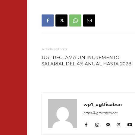
Article anterior
UGT RECLAMA UN INCREMENTO
SALARIAL DEL 4% ANUAL HASTA 2028
wp1_ugtficabcn
https://ugtficabcn.cat