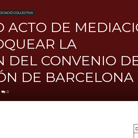
UGT
CIACIÓ COL·LECTIVA
 ACTO DE MEDIAC
OQUEAR LA
FICA
 DEL CONVENIO DE
ÓN DE BARCELONA
del
0
Barcelonès
D