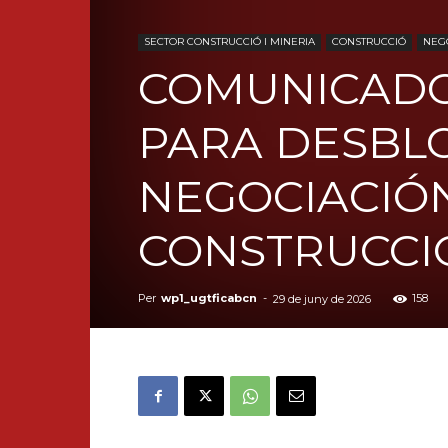
SECTOR CONSTRUCCIÓ I MINERIA
CONSTRUCCIÓ
NEGO
COMUNICADO
PARA DESBL
NEGOCIACIÓN
CONSTRUCCI
Per
wp1_ugtficabcn
-
158
29 de juny de 2026