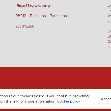
Plaça Mag Li-chang
U
L
08912 – Badalona – Barcelona
V
3 
933872266
U
C
C
30
consult our cookies policy. If you continue browsing,
Accep
 on the link for more information.
Cookie policy