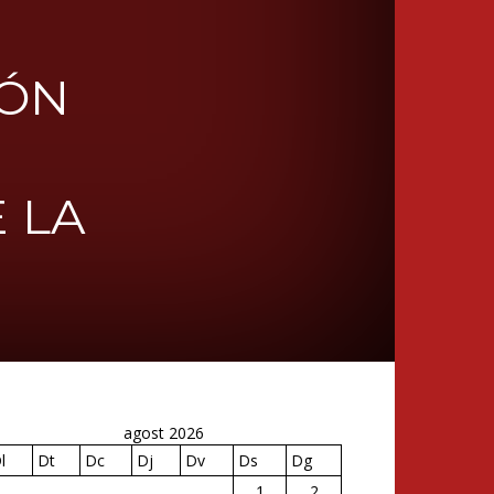
IÓN
 LA
agost 2026
l
Dt
Dc
Dj
Dv
Ds
Dg
1
2