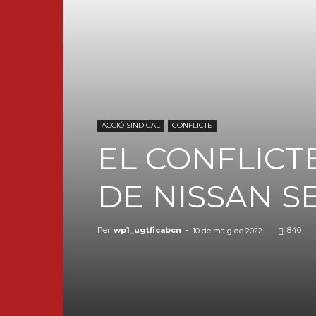
ACCIÓ SINDICAL
CONFLICTE
EL CONFLICT
DE NISSAN S
Per
wp1_ugtficabcn
-
840
10 de maig de 2022