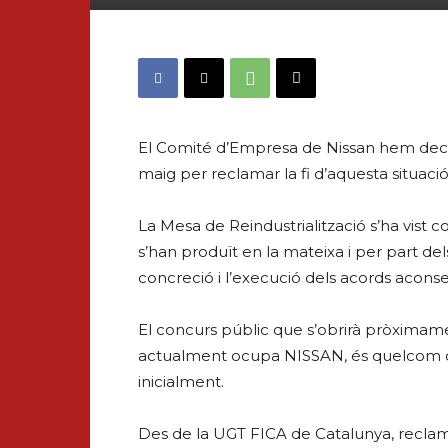
El Comité d’Empresa de Nissan hem decid
maig per reclamar la fi d’aquesta situaci
La Mesa de Reindustrialització s’ha vist
s’han produït en la mateixa i per part d
concreció i l’execució dels acords aconse
El concurs públic que s’obrirà pròximame
actualment ocupa NISSAN, és quelcom qu
inicialment.
Des de la UGT FICA de Catalunya, reclam