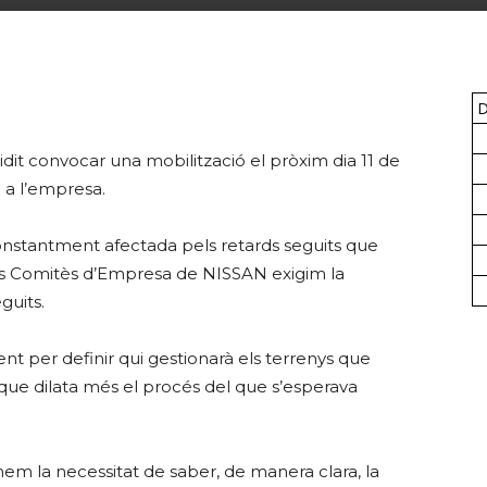
D
it convocar una mobilització el pròxim dia 11 de
ó a l’empresa.
 constantment afectada pels retards seguits que
els Comitès d’Empresa de NISSAN exigim la
guits.
nt per definir qui gestionarà els terrenys que
e dilata més el procés del que s’esperava
em la necessitat de saber, de manera clara, la