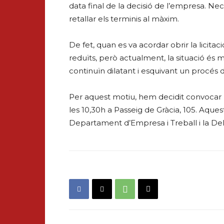
data final de la decisió de l’empresa. N
retallar els terminis al màxim.
De fet, quan es va acordar obrir la licit
reduïts, però actualment, la situació é
continuïn dilatant i esquivant un procés 
Per aquest motiu, hem decidit convocar 
les 10,30h a Passeig de Gràcia, 105. Aque
Departament d’Empresa i Treball i la De