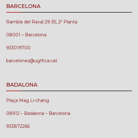
BARCELONA
Rambla del Raval 29-35, 2ª Planta
08001 – Barcelona
933019700
barcelones@ugtfica.cat
BADALONA
Plaça Mag Li-chang
08912 – Badalona – Barcelona
933872266