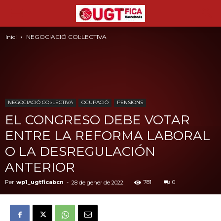
Inici
NEGOCIACIÓ COL·LECTIVA
NEGOCIACIÓ COL·LECTIVA
OCUPACIÓ
PENSIONS
EL CONGRESO DEBE VOTAR
ENTRE LA REFORMA LABORAL
O LA DESREGULACIÓN
ANTERIOR
Per
wp1_ugtficabcn
-
781
0
28 de gener de 2022