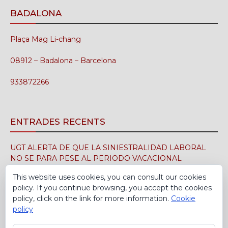
BADALONA
Plaça Mag Li-chang
08912 – Badalona – Barcelona
933872266
ENTRADES RECENTS
UGT ALERTA DE QUE LA SINIESTRALIDAD LABORAL
NO SE PARA PESE AL PERIODO VACACIONAL
3 d'agost de 2026
This website uses cookies, you can consult our cookies
policy. If you continue browsing, you accept the cookies
UGT FICA FIRMA EN EL SIMA EL CONVENIO
policy, click on the link for more information.
Cookie
COLECTIVO DE LA INDUSTRIA DEL CALZADO PARA EL
policy
PERÍODO 2026-2029
30 de juliol de 2026