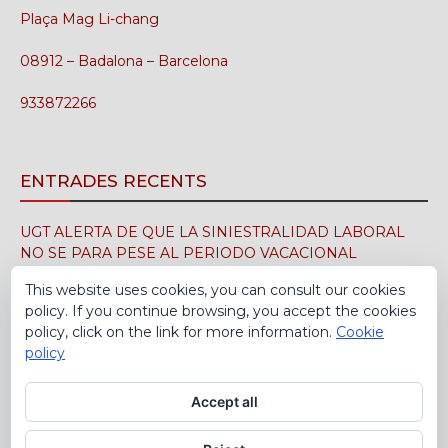
Plaça Mag Li-chang
08912 – Badalona – Barcelona
933872266
ENTRADES RECENTS
UGT ALERTA DE QUE LA SINIESTRALIDAD LABORAL
NO SE PARA PESE AL PERIODO VACACIONAL
3 d'agost de 2026
This website uses cookies, you can consult our cookies
policy. If you continue browsing, you accept the cookies
UGT FICA FIRMA EN EL SIMA EL CONVENIO
policy, click on the link for more information.
Cookie
COLECTIVO DE LA INDUSTRIA DEL CALZADO PARA EL
policy
PERÍODO 2026-2029
30 de juliol de 2026
Accept all