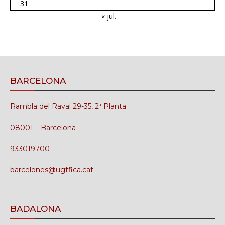
31
« jul.
BARCELONA
Rambla del Raval 29-35, 2ª Planta
08001 – Barcelona
933019700
barcelones@ugtfica.cat
BADALONA