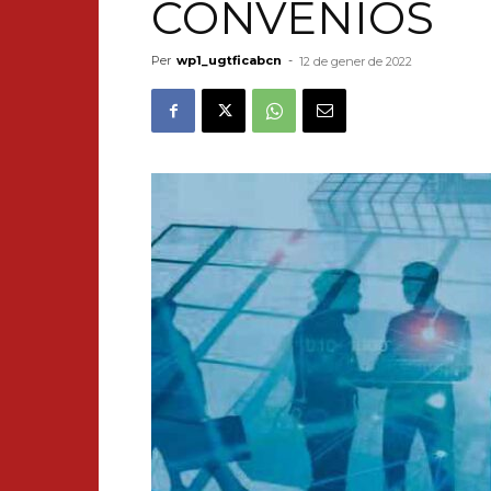
CONVENIOS
Per
wp1_ugtficabcn
-
12 de gener de 2022