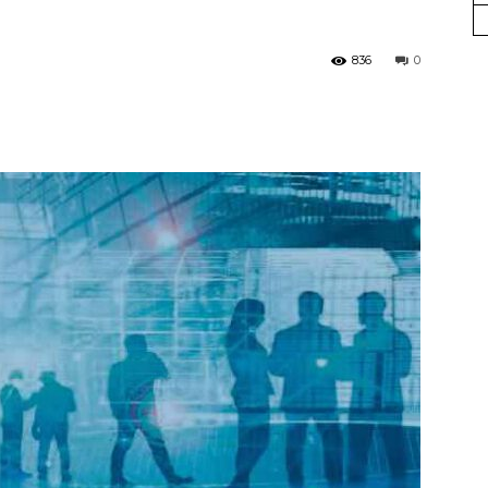
UGT
836
0
FICA
del
Barcelonès