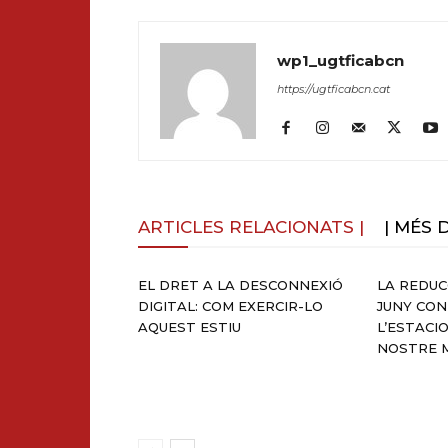
wp1_ugtficabcn
https://ugtficabcn.cat
ARTICLES RELACIONATS |
| MÉS 
EL DRET A LA DESCONNEXIÓ
LA REDUC
DIGITAL: COM EXERCIR-LO
JUNY CO
AQUEST ESTIU
L’ESTACI
NOSTRE 