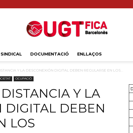
 SINDICAL
DOCUMENTACIÓ
ENLLAÇOS
Sindicat
ISTANCIA Y LA DESCONEXIÓN DIGITAL DEBEN REGULARSE EN LOS...
OCIETAT
OCUPACIÓ
 DISTANCIA Y LA
D
Comarcal
 DIGITAL DEBEN
N LOS