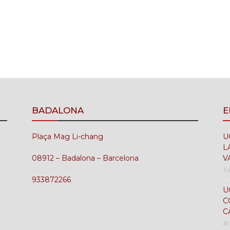
BADALONA
E
Plaça Mag Li-chang
U
L
08912 – Badalona – Barcelona
V
3 
933872266
U
C
C
30