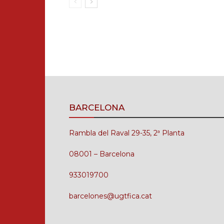
BARCELONA
Rambla del Raval 29-35, 2ª Planta
08001 – Barcelona
933019700
barcelones@ugtfica.cat