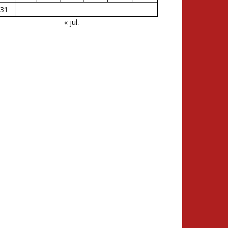
31
« jul.