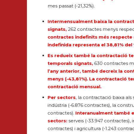
mes passat (-21,32%).
Intermensualment baixa la contracta
signats,
262 contractes menys respec
contractes indefinits més respecte a
indefinida representa el 38,81% del 
Es redueix també la contractació t
temporals signats,
630 contractes m
l’any anterior, també decreix la co
menys (-43,81%). La contractació te
contractació mensual.
Per sectors
, la contractació baixa al
indústria (-6.876 contractes), la constru
contractes).
Interanualment també es
sectors:
serveis (-33.947 contractes), i
contractes) i agricultura (-1.243 contrac