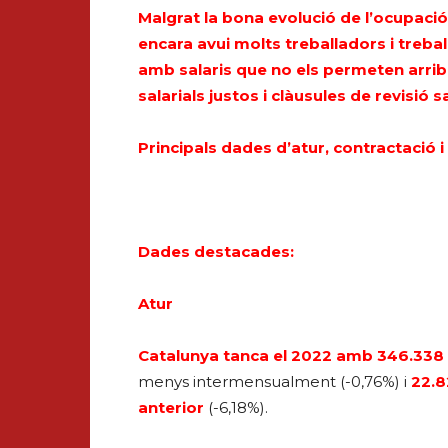
Malgrat la bona evolució de l’ocupaci
encara avui molts treballadors i trebal
amb salaris que no els permeten arri
salarials justos i clàusules de revisió s
Principals dades d’atur, contractació 
Dades destacades:
Atur
Catalunya tanca el 2022 amb 346.338 
menys intermensualment (-0,76%) i
22.8
anterior
(-6,18%).