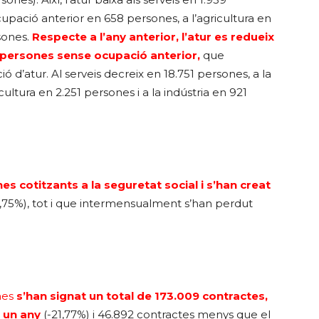
upació anterior en 658 persones, a l’agricultura en
sones.
Respecte a l’any anterior, l’atur es redueix
s persones sense ocupació anterior,
que
 d’atur. Al serveis decreix en 18.751 persones, a la
cultura en 2.251 persones i a la indústria en 921
es cotitzants a la seguretat social i s’han creat
,75%), tot i que intermensualment s’han perdut
mes
s’han signat un total de 173.009 contractes,
 un any
(-21,77%) i 46.892 contractes menys que el