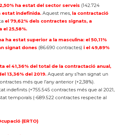
82,50% ha estat del sector serveis
(142.724
 estat indefinida.
Aquest mes,
la contractació
ta
el 79,62% dels contractes signats, a
ia el 25,58%.
 ha estat superior a la masculina: el 50,11%
an signat dones
(86.690 contractes)
i el 49,89%
a el 41,36% del total de la contractació anual,
del 13,36% del 2019.
Aquest any s’han signat un
contractes més que l’any anterior (+2,38%).
tat indefinits (+755.545 contractes més que al 2021,
stat temporals (-689.522 contractes respecte al
Ocupació (ERTO)