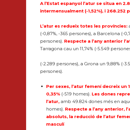
A l’Estat espanyol l’atur se situa en
intermensualment (-1,52%), i 268.252
L’atur es redueix totes les províncies:
(-0,87%, -365 persones), a Barcelona (-0,7
persones).
Respecte a l’any anterior l’
Tarragona cau un 11,74% (-5.549 persones)
(-2.289 persones), a Girona un 9,88% (-3.
persones).
Per sexes, l’atur femení decreix u
0,35%
(-519 homes).
Les dones repres
l’atur,
amb 49.824 dones més en aques
homes).
Respecte a l’any anterior, 
absoluts, la reducció de l’atur feme
masculí