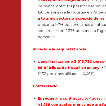
persones, entre les persones sense oc
120 persones i a la indústria en 79 per
a tots els sectors a excepció de le
presenta 1.476 persones més en situació
construcció en 2.373 persones, a l’agri
persones.
Afiliació a la seguretat social
L’any finalitza amb 3.615.780 person
96.649 llocs de treball en un any
(+2
2.132 persones afiliades (-0,06%).
Contractació
Es redueix la contractació.
Aquest 
48.156 contractes menys que ara fa