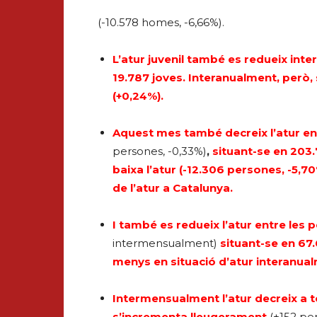
(-10.578 homes, -6,66%).
L’atur juvenil també es redueix in
19.787 joves. Interanualment, però,
(+0,24%).
Aquest mes també decreix l’atur en
persones, -0,33%)
,
situant-se en 203
baixa l’atur (-12.306 persones, -5,70
de l’atur a Catalunya.
I també es redueix l’atur entre les
intermensualment)
situant-se en 67
menys en situació d’atur interanua
Intermensualment l’atur decreix a t
s’incrementa lleugerament
(+152 per