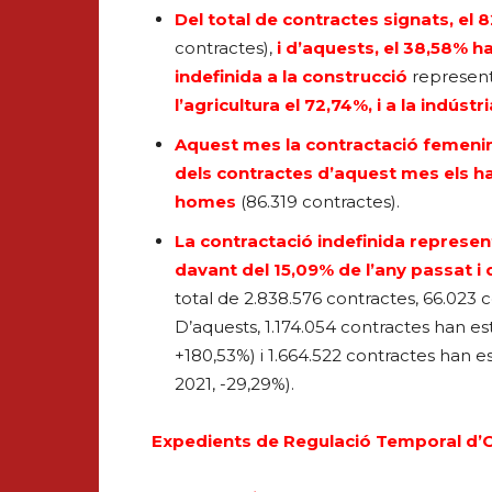
Del total de contractes signats, el 
contractes),
i d’aquests, el 38,58% ha
indefinida a la construcció
represen
l’agricultura el 72,74%, i a la indústr
Aquest mes la contractació femenina
dels contractes d’aquest mes els h
homes
(86.319 contractes).
La contractació indefinida represent
davant del 15,09% de l’any passat i 
total de 2.838.576 contractes, 66.023 
D’aquests, 1.174.054 contractes han es
+180,53%) i 1.664.522 contractes han e
2021, -29,29%).
Expedients de Regulació Temporal d’