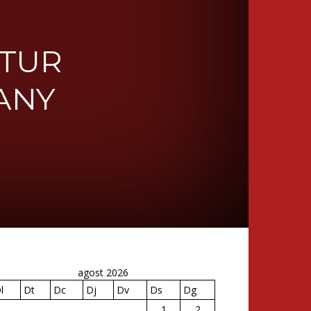
ATUR
ANY
agost 2026
l
Dt
Dc
Dj
Dv
Ds
Dg
1
2