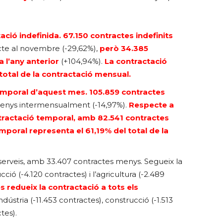
ció indefinida. 67.150 contractes indefinits
te al novembre (-29,62%),
però 34.385
 l’any anterior
(+104,94%).
La contractació
total de la contractació mensual.
emporal d’aquest mes. 105.859 contractes
enys intermensualment (-14,97%).
Respecte a
ntractació temporal, amb 82.541 contractes
mporal representa el 61,19% del total de la
s serveis, amb 33.407 contractes menys. Segueix la
cció (-4.120 contractes) i l’agricultura (-2.489
 redueix la contractació a tots els
ndústria (-11.453 contractes), construcció (-1.513
tes).