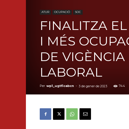
ATUR
OCUPACIÓ
SOC
FINALITZA E
I MÉS OCUPA
DE VIGÈNCIA
LABORAL
Per
wp1_ugtficabcn
-
744
3 de gener de 2023