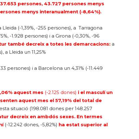
 2.837.653 persones, 43.727 persones menys
 persones menys interanualment (-8,64%).
a Lleida (-1,39%, -255 persones), a Tarragona
5%, -1.928 persones) i a Girona (-0,30%, -96
atur també decreix a totes les demarcacions:
a
, a Lleida un 11,25%
533 persones) i a Barcelona un 4,31% (-11.449
n 1,06% aquest mes
(-2.125 dones)
i el masculí un
enten aquest mes el 57,19% del total de
ta situació (198.081 dones per 148.257
l’atur decreix en ambdós sexes. En termes
ní
(-12.242 dones, -5,82%)
ha estat superior al