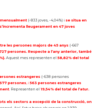
termensualment
(-833 joves, -4,04%) i
se situa en
 s’incrementa lleugerament en 47 joves
tre les persones majors de 45 anys
(-667
.727 persones. Respecte a l’any anterior, també
%).
Aquest mes representen el
58,82% del total
 persones estrangeres
(-638 persones
.677 persones
, i
563 persones estrangeres
lment
.
Representen el
19,54% del total de l’atur.
ots els sectors a excepció de la construcció, on
sones). Així, l’atur baixa als serveis en 1.939