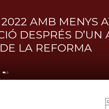
UGT
L 2022 AMB MENYS 
CIÓ DESPRÉS D’UN 
FICA
 DE LA REFORMA
del
0
Barcelonès
D