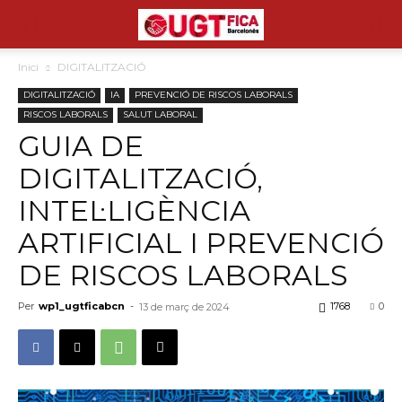
Inici
DIGITALITZACIÓ
DIGITALITZACIÓ
IA
PREVENCIÓ DE RISCOS LABORALS
RISCOS LABORALS
SALUT LABORAL
GUIA DE
DIGITALITZACIÓ,
INTEL·LIGÈNCIA
ARTIFICIAL I PREVENCIÓ
DE RISCOS LABORALS
Per
wp1_ugtficabcn
-
1768
0
13 de març de 2024