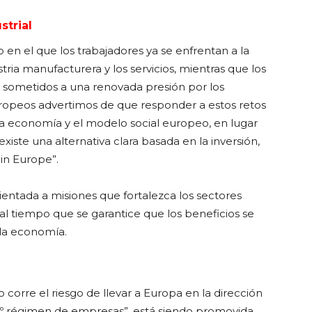
strial
n el que los trabajadores ya se enfrentan a la
tria manufacturera y los servicios, mientras que los
n sometidos a una renovada presión por los
europeos advertimos de que responder a estos retos
 la economía y el modelo social europeo, en lugar
iste una alternativa clara basada en la inversión,
in Europe”.
rientada a misiones que fortalezca los sectores
 al tiempo que se garantice que los beneficios se
 la economía.
corre el riesgo de llevar a Europa en la dirección
8º régimen de empresas”, está siendo promovida