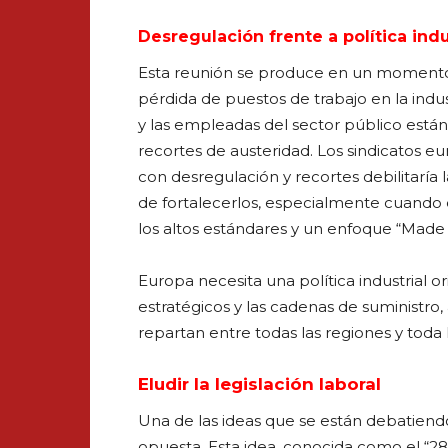
Desregulación frente a política indu
Esta reunión se produce en un momento e
pérdida de puestos de trabajo en la indus
y las empleadas del sector público está
recortes de austeridad. Los sindicatos 
con desregulación y recortes debilitaría
de fortalecerlos, especialmente cuando ex
los altos estándares y un enfoque “Made 
Europa necesita una política industrial o
estratégicos y las cadenas de suministro,
repartan entre todas las regiones y toda
Eludir la legislación laboral
Una de las ideas que se están debatiendo 
opuesta. Esta idea, conocida como el “2