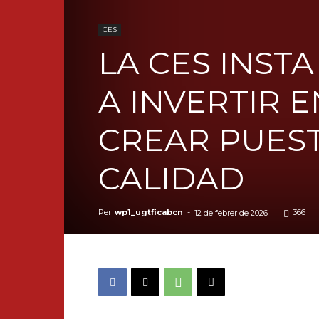
CES
LA CES INST
A INVERTIR 
CREAR PUES
CALIDAD
Per
wp1_ugtficabcn
-
366
12 de febrer de 2026