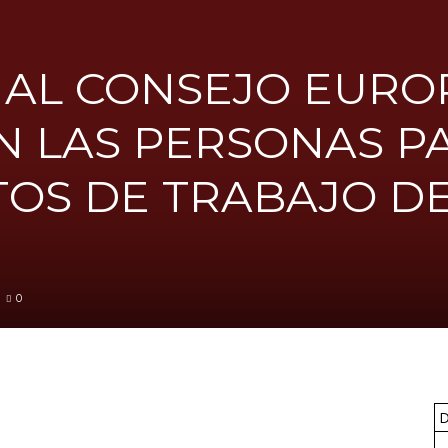
A AL CONSEJO EUR
FICA
EN LAS PERSONAS P
TOS DE TRABAJO D
del
0
Barcelonès
D