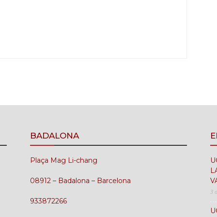
BADALONA
E
Plaça Mag Li-chang
U
L
08912 – Badalona – Barcelona
V
3 
933872266
U