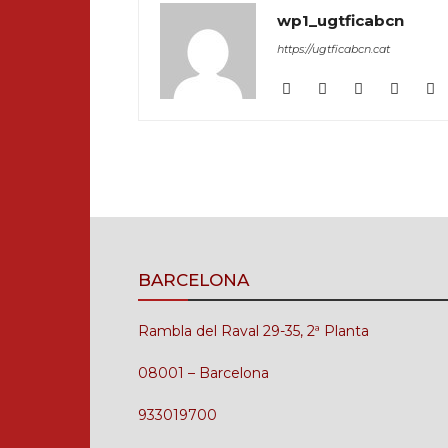
wp1_ugtficabcn
https://ugtficabcn.cat
BARCELONA
Rambla del Raval 29-35, 2ª Planta
08001 – Barcelona
933019700