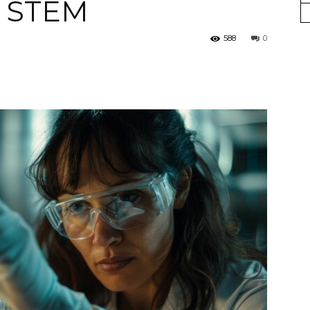
 STEM
UGT
588
0
FICA
del
Barcelonès