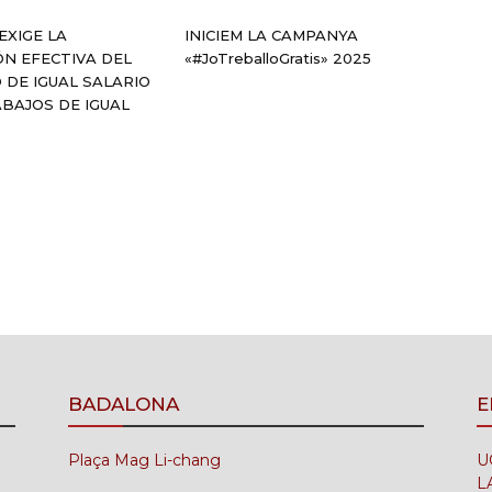
EXIGE LA
INICIEM LA CAMPANYA
ÓN EFECTIVA DEL
«#JoTreballoGratis» 2025
O DE IGUAL SALARIO
BAJOS DE IGUAL
BADALONA
E
Plaça Mag Li-chang
U
L