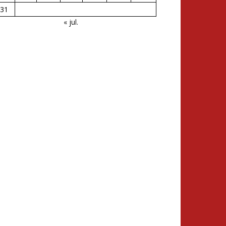
31
« jul.