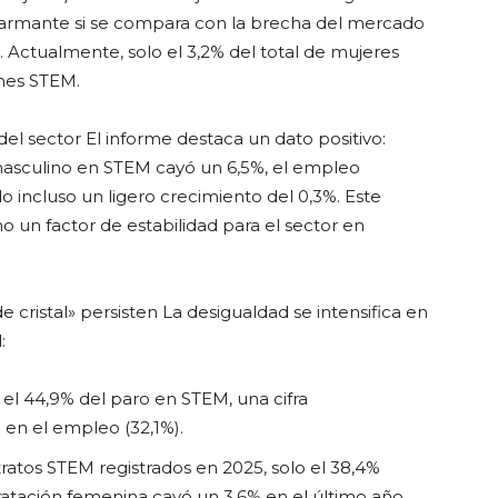
alarmante si se compara con la brecha del mercado
s. Actualmente, solo el 3,2% del total de mujeres
nes STEM.
 del sector El informe destaca un dato positivo:
masculino en STEM cayó un 6,5%, el empleo
 incluso un ligero crecimiento del 0,3%. Este
 un factor de estabilidad para el sector en
cristal» persisten La desigualdad se intensifica en
:
l 44,9% del paro en STEM, una cifra
en el empleo (32,1%).
ratos STEM registrados en 2025, solo el 38,4%
atación femenina cayó un 3,6% en el último año,