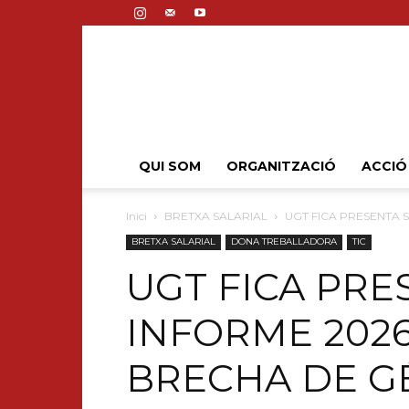
QUI SOM
ORGANITZACIÓ
ACCIÓ
Inici
BRETXA SALARIAL
UGT FICA PRESENTA 
BRETXA SALARIAL
DONA TREBALLADORA
TIC
UGT FICA PRE
INFORME 2026
BRECHA DE G