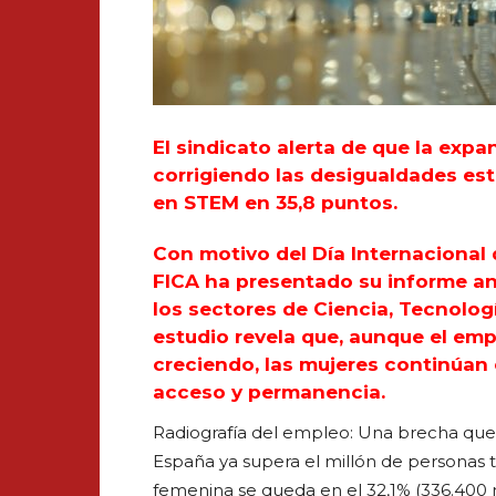
El sindicato alerta de que la exp
corrigiendo las desigualdades est
en STEM en 35,8 puntos.
Con motivo del Día Internacional d
FICA ha presentado su informe anu
los sectores de Ciencia, Tecnologí
estudio revela que, aunque el em
creciendo, las mujeres continúan 
acceso y permanencia.
Radiografía del empleo: Una brecha que 
España ya supera el millón de personas tr
femenina se queda en el 32,1% (336.400 