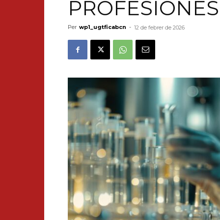
PROFESIONES
Per
wp1_ugtficabcn
-
12 de febrer de 2026