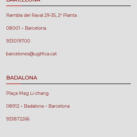
Rambla del Raval 29-35, 2ª Planta
08001 – Barcelona
933019700
barcelones@ugtfica.cat
BADALONA
Plaça Mag Li-chang
08912 – Badalona – Barcelona
933872266