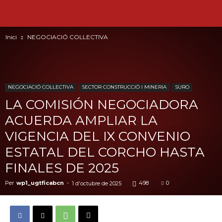
Inici
NEGOCIACIÓ COL·LECTIVA
NEGOCIACIÓ COL·LECTIVA
SECTOR CONSTRUCCIÓ I MINERIA
SURO
LA COMISIÓN NEGOCIADORA
ACUERDA AMPLIAR LA
VIGENCIA DEL IX CONVENIO
ESTATAL DEL CORCHO HASTA
FINALES DE 2025
Per
wp1_ugtficabcn
-
498
0
1 d'octubre de 2025