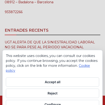
08912 – Badalona – Barcelona
933872266
ENTRADES RECENTS
UGT ALERTA DE QUE LA SINIESTRALIDAD LABORAL
NO SE PARA PESE AL PERIODO VACACIONAL
3 d'agost de 2026
This website uses cookies, you can consult our cookies
policy. If you continue browsing, you accept the cookies
UGT FICA FIRMA EN EL SIMA EL CONVENIO
policy, click on the link for more information.
Cookie
COLECTIVO DE LA INDUSTRIA DEL CALZADO PARA EL
policy
PERÍODO 2026-2029
30 de juliol de 2026
Accept all
Reject
Avís Legal
Política de cookies
Configure