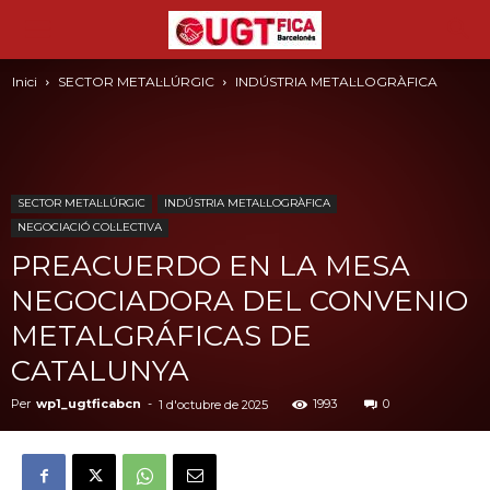
Inici
SECTOR METAL·LÚRGIC
INDÚSTRIA METAL·LOGRÀFICA
SECTOR METAL·LÚRGIC
INDÚSTRIA METAL·LOGRÀFICA
NEGOCIACIÓ COL·LECTIVA
PREACUERDO EN LA MESA
NEGOCIADORA DEL CONVENIO
METALGRÁFICAS DE
CATALUNYA
Per
wp1_ugtficabcn
-
1993
0
1 d'octubre de 2025